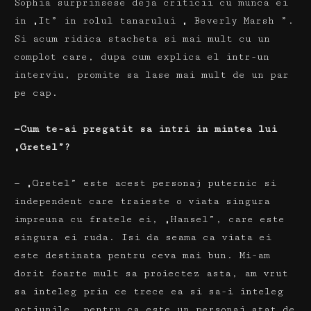
Sophia
surprinsese deja criticii cu munca ei
in „It” in rolul tanarului „
Beverly
Marsh
”.
Si acum ridica stacheta si mai mult cu un
complot care, dupa cum explica el intr-un
interviu, promite sa lase mai mult de un par
pe cap.
—Cum te-ai pregatit sa intri in mintea lui
„Gretel”?
— „Gretel” este acest personaj puternic si
independent care traieste o viata singura
impreuna cu fratele ei, „Hansel”, care este
singura ei ruda.
Isi da seama ca viata ei
este destinata pentru ceva mai bun.
Mi-am
dorit foarte mult sa proiectez asta, am vrut
sa inteleg prin ce trece ea si sa-i inteleg
actiunile, pentru ca este un personaj atat de