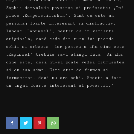
Deja cu ceva experienta in lumea fanteziei,
Sophia dezvaluie povestea ei preferata: „Imi
place „Rumpelstiltskin”.
Simt ca este un
personaj foarte interesant si distractiv.
Iubesc „Rapunzel”, pentru ca in varianta
originala, cand cade din turn isi pierde
ochii si orbeste, iar pentru a afla cine este
„Rapunzel” trebuie sa-i atingi fata.
Si afla
cine este, desi nu-si poate vedea frumusetea
si eu asa simt.
Este atat de frumos si
fermecator, desi nu are ochi.
Acesta a fost
un unghi foarte interesant al povestii.”