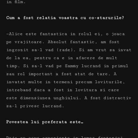
in film.
Cum a fost relatia voastra cu co-starurile?
—Alice este fantastica in rolul ei, o joaca
pe vrajitoare.
Absolut fantastic, am fost
ingrozit sa-l vad (rade).
Si am vrut sa invat
de la ea, pentru ca e in afacere de mult
timp.
Si sa-l vad pe Sammy lucrand in primul
sau rol important a fost atat de tare.
A
invatat multe in termeni precum loviturile,
intreband daca a fost in lovitura si care
este dimensiunea unghiului.
A fost distractiv
sa-l privesc lucrand.
Povestea lui preferata este…