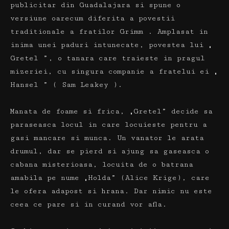
publicitar din Guadalajara si spune o
versiune oarecum diferita a povestii
traditionale a fratilor
Grimm
.
Amplasat in
inima unei paduri intunecate, povestea lui „
Gretel
”, o
tanara
care traieste in pragul
mizeriei, cu singura companie a fratelui ei „
Hansel
” (
Sam
Leakey
).
Manata de foame si frica, „Gretel” decide sa
paraseasca locul in care locuieste pentru a
gasi mancare si munca.
Un vanator le arata
drumul, dar se pierd si ajung sa gaseasca o
cabana misterioasa, locuita de o batrana
amabila pe nume „Holda” (Alice Krige), care
le ofera adapost si hrana.
Dar nimic nu este
ceea ce pare si in curand vor afla.