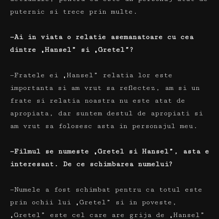
puternic si trece prin multe.
—Ai in viata o relatie asemanatoare cu cea
dintre „Hansel” si „Gretel”?
—Fratele ei „Hansel” relatia lor este
importanta si am vrut sa reflectez, am si un
frate si relatia noastra nu este atat de
apropiata, dar suntem destul de apropiati si
am vrut sa folosesc asta in personajul meu.
—Filmul se numeste „Gretel si Hansel”, asta e
interesant.
De ce schimbarea numelui?
—Numele a fost schimbat pentru ca totul este
prin ochii lui „Gretel” si in poveste,
„Gretel” este cel care are grija de „Hansel”