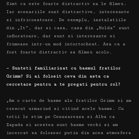
Simt ca este foarte distractiv sa le filmez.
Iar scenariile sunt distractive, interesante
si infricosatoare.
De exemplu, instalatiile
din „It”, dar si casa, casa din „Holda” sunt
infioratoare, dar sunt si interesante si
frumoase intr-un mod intortocheat.
Asa ca a
fost foarte distractiv sa filmez acolo.
— Sunteti familiarizat cu basmul fratilor
Grimm?
Si ai folosit ceva din asta ca
cercetare pentru a te pregati pentru rol?
„Am o carte de basme ale fratilor Grimm si am
crescut urmarind si citind acele basme.
Cu
totii le stim pe Cenusareasa si Alba ca
Zapada si acestea sunt basme vechi si am
incercat sa folosesc putin din acea atmosfera