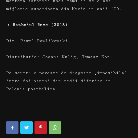
martora istoriei unei familii de clasa
mijlocie superioara din Mexic in anii ’70.
Razboiul Rece (2018)
Dir.
Pawel Pawlikowski.
Distributie:
Joanna Kulig, Tomasz Kot.
Pe scurt:
o poveste de dragoste „imposibila”
intre doi oameni din medii diferite in
Polonia postbelica.