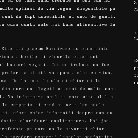
ce sa te temi cand trebuie sa bei sau nu
S
ulte optiuni de vin vegan disponibile pe
C
 sunt de fapt accesibile si usor de gasit.
se care cauta cele mai bune alternative la
„
L
.
Site-uri precum Barnivore
au cunostinte
rtoase, berile si vinurile care sunt
E
 si bautori vegani.
Tot ce trebuie sa faci
p
 preferate si iti va spune, clar ca ziua,
c
leme.
De la rosu la alb si chiar si la
n
e din care sa alegeti si atat de multe sunt
al.
Va informeaza anul in care site-ul l-a
t la companie si cand au avut loc acele
uri, ofera chiar informatii despre cum sa
 doriti clarificari suplimentare.
Mai jos,
preferate pe care sa le savurati chiar
 la revedere scanarii listelor nesfarsite