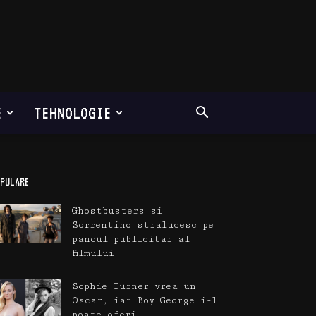
E
TEHNOLOGIE
PULARE
Ghostbusters si
Sorrentino stralucesc pe
panoul publicitar al
filmului
Sophie Turner vrea un
Oscar, iar Boy George i-l
poate oferi