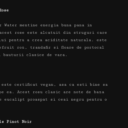
Rose
r Water mentine energia buna pana in
acest rose este alcatuit din struguri care
ului pentru a crea aciditate naturala.
este
fruit roz, trandafir si floare de portocal
a bauturii clasice de vara.
 este certificat vegan, asa ca esti bine sa
 pe ea.
Acest rosu clasic are note de baza
de eucalipt proaspat si ceai negru pentru o
ls Pinot Noir