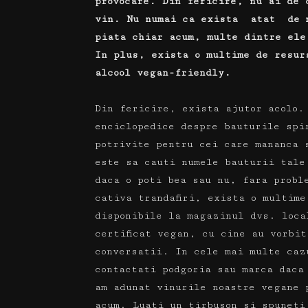
provocare. Din fericire, nu ai de 
vin. Nu numai ca exista atat de m
piata chiar acum, multe dintre ele
In plus, exista o multime de resur
alcool vegan-friendly.
Din fericire, exista ajutor acolo
enciclopedice despre bauturile spi
potrivite pentru cei care mananca
este sa cauti numele bauturii tale
daca o poti bea sau nu, fara prob
cativa trandafiri, exista o multim
disponibile la magazinul dvs. loc
certificat vegan, cu cine au vorbi
conversatii.
In cele mai multe caz
contactati podgoria sau marca daca
am adunat vinurile noastre vegane 
acum.
Luati un tirbuson si spuneti