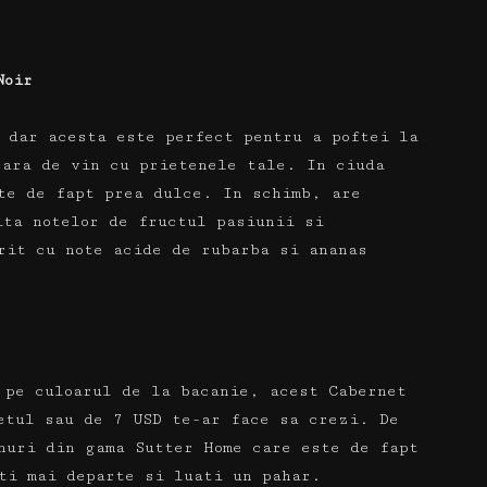
Noir
 dar acesta este perfect pentru a poftei la
eara de vin cu prietenele tale.
In ciuda
ste de fapt prea dulce.
In schimb, are
ita notelor de fructul pasiunii si
rit cu note acide de rubarba si ananas
 pe culoarul de la bacanie, acest Cabernet
retul sau de 7 USD te-ar face sa crezi.
De
nuri din gama Sutter Home care este de fapt
ti mai departe si luati un pahar.