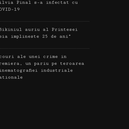
ilvia Pinal s-a infectat cu
OVID-19
Bikiniul auriu al Printesei
eia implineste 25 de ani”
couri ale unei crime in
remiera, un pariu pe teroarea
inematografiei industriale
ationale