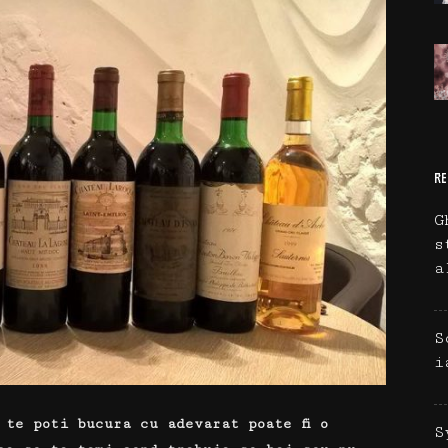
RE
G
s
a
S
i
 te poti bucura cu adevarat poate fi o
S