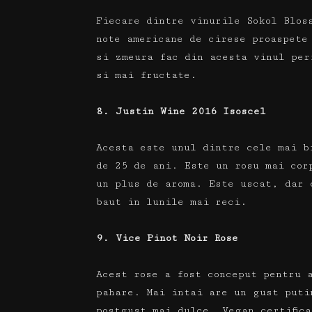
Fiecare dintre vinurile Sokol Blos
note americane de cirese proaspet
si zmeura fac din acesta vinul per
si mai fructate.
8. Justin Wine 2016 Isoscel
Acesta este unul dintre cele mai b
de 25 de ani.
Este un rosu mai cor
un plus de aroma.
Este uscat, dar 
baut in lunile mai reci.
9. Vice Pinot Noir Rose
Acest rose a fost conceput pentru 
pahare. Mai intai are un gust puti
postgust mai dulce. Vegan certific