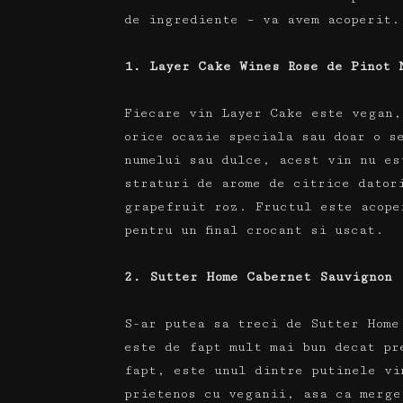
de ingrediente – va avem acoperit.
1. Layer Cake Wines Rose de Pinot 
Fiecare vin Layer Cake este vegan,
orice ocazie speciala sau doar o s
numelui sau dulce, acest vin nu e
straturi de arome de citrice dator
grapefruit roz.
Fructul este acope
pentru un final crocant si uscat.
2. Sutter Home Cabernet Sauvignon
S-ar putea sa treci de Sutter Home
este de fapt mult mai bun decat p
fapt, este unul dintre putinele vi
prietenos cu veganii, asa ca merge