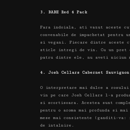
3. BABE Red 4 Pack
Fara indoiala, ati vazut aceste c
convenabile de impachetat pentru u
si vegani.
Fiecare dintre aceste c
sticle intregi de vin.
Cu un pret 
patru dintre ele, nu aveti niciun 
4. Josh Cellars Cabernet Sauvignon
O interpretare mai dulce a rosului
vin pe care Josh Cellars l-a prod
si scortisoara.
Acestea sunt compl
pentru o aroma mai profunda si ma
mese mai consistente (ganditi-va: 
de intalnire.