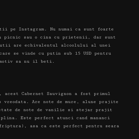
utii pe Instagram.
Nu numai ca sunt foarte
n picnic sau o cina cu prietenii, dar sunt
utii are echivalentul alcoolului al unei
care se vinde cu putin sub 15 USD pentru
motiv sa nu il beti.
, acest Cabernet Sauvignon a fost primul
us vreodata.
Are note de mure, alune prajite
etate de note de vanilie si stejar prajit
i plina.
Este perfect atunci cand mananci
friptura), asa ca este perfect pentru seara