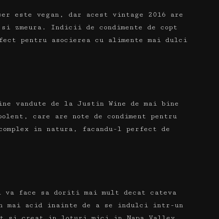
ser este vegan, dar acest vintage 2016 are
e si zmeura.
Indicii de condimente de copt
fect pentru asocierea cu alimente mai dulci
ine vandute de la Justin Wine de mai bine
polent, care are note de condiment pentru
complex in natura, facandu-l perfect de
a va face sa doriti mai mult decat cateva
n mai acid inainte de a se indulci intr-un
at si creat in loturi mici in Napa Valley,