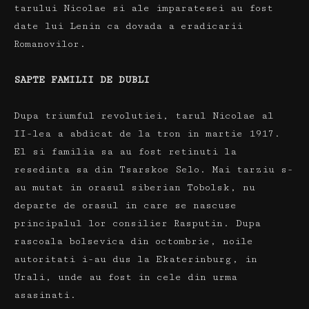
tarului Nicolae si ale imparatesei au fost
date lui Lenin ca dovada a eradicarii
Romanovilor.
SAPTE FAMILII DE DUBLI
Dupa triumful revolutiei, tarul Nicolae al
II-lea a abdicat de la tron ​​in martie 1917.
El si familia sa au fost retinuti la
resedinta sa din Tsarskoe Selo.
Mai tarziu s-
au mutat in orasul siberian Tobolsk, nu
departe de orasul in care se nascuse
principalul lor consilier Rasputin.
Dupa
rascoala bolsevica din octombrie, noile
autoritati i-au dus la Ekaterinburg, in
Urali, unde au fost in cele din urma
asasinati.