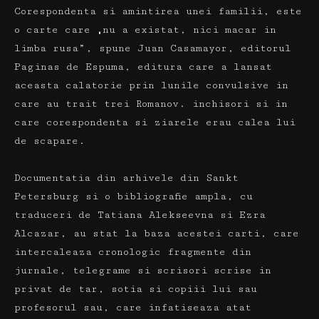
Corespondenta si amintirea unei familii, este
o carte care „nu a existat, nici macar in
limba rusa”, spune Juan Casamayor, editorul
Paginas de Espuma, editura care a lansat
aceasta calatorie prin lunile convulsive in
care au trait trei Romanov. inchisori si in
care corespondenta si ziarele erau calea lui
de scapare.
Documentatia din arhivele din Sankt
Petersburg si o bibliografie ampla, cu
traduceri de Tatiana Alekseevna si Ezra
Alcazar, au stat la baza acestei carti, care
intercaleaza cronologic fragmente din
jurnale, telegrame si scrisori scrise in
privat de tar, sotia si copiii lui sau
profesorul sau, care infatiseaza atat