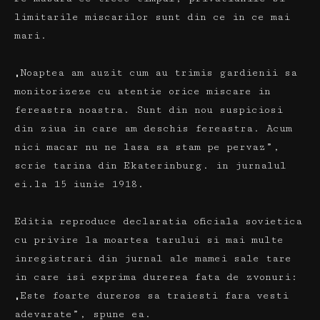
limitarile miscarilor sunt din ce in ce mai
mari.
„Noaptea am auzit cum au trimis gardienii sa
monitorizeze cu atentie orice miscare in
fereastra noastra. Sunt din nou suspiciosi
din ziua in care am deschis fereastra. Acum
nici macar nu ne lasa sa stam pe pervaz”,
scrie tarina din Ekaterinburg. in jurnalul
ei.la 15 iunie 1918.
Editia reproduce declaratia oficiala sovietica
cu privire la moartea tarului si mai multe
inregistrari din jurnal ale mamei sale tare
in care isi exprima durerea fata de zvonuri:
„Este foarte dureros sa traiesti fara vesti
adevarate”, spune ea.