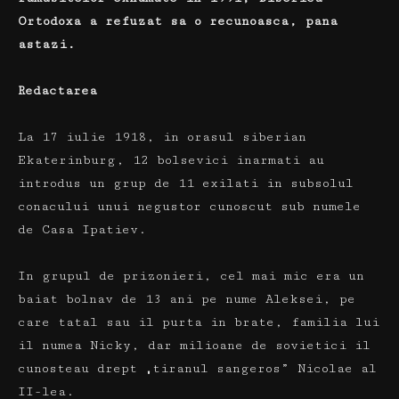
Ortodoxa a refuzat sa o recunoasca, pana
astazi.
Redactarea
La 17 iulie 1918, in orasul siberian
Ekaterinburg, 12 bolsevici inarmati au
introdus un grup de 11 exilati in subsolul
conacului unui negustor cunoscut sub numele
de Casa Ipatiev.
In grupul de prizonieri, cel mai mic era un
baiat bolnav de 13 ani pe nume Aleksei, pe
care tatal sau il purta in brate, familia lui
il numea Nicky, dar milioane de sovietici il
cunosteau drept „tiranul sangeros” Nicolae al
II-lea.