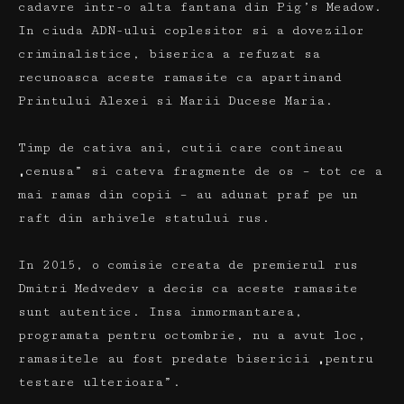
cadavre intr-o alta fantana din Pig’s Meadow.
In ciuda ADN-ului coplesitor si a dovezilor
criminalistice, biserica a refuzat sa
recunoasca aceste ramasite ca apartinand
Printului Alexei si Marii Ducese Maria.
Timp de cativa ani, cutii care contineau
„cenusa” si cateva fragmente de os – tot ce a
mai ramas din copii – au adunat praf pe un
raft din arhivele statului rus.
In 2015, o comisie creata de premierul rus
Dmitri Medvedev a decis ca aceste ramasite
sunt autentice.
Insa inmormantarea,
programata pentru octombrie, nu a avut loc,
ramasitele au fost predate bisericii „pentru
testare ulterioara”.