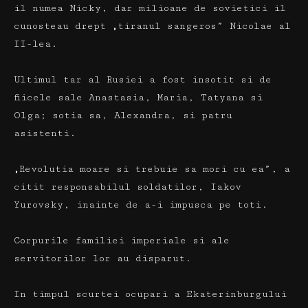
il numea Nicky, dar milioane de sovietici il
cunosteau drept „tiranul sangeros” Nicolae al
II-lea.
Ultimul tar al Rusiei a fost insotit si de
fiicele sale Anastasia, Maria, Tatyana si
Olga;
sotia sa, Alexandra, si patru
asistenti.
„Revolutia moare si trebuie sa mori cu ea”, a
citit responsabilul soldatilor, Iakov
Yurovsky, inainte de a-i impusca pe toti.
Corpurile familiei imperiale si ale
servitorilor lor au disparut.
In timpul scurtei ocupari a Ekaterinburgului