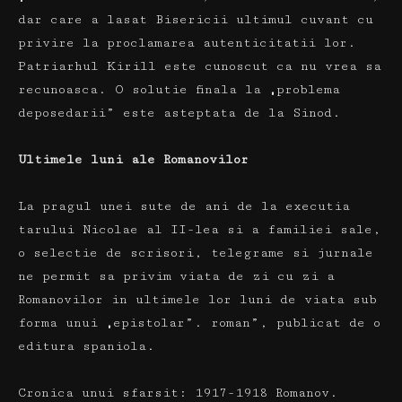
dar care a lasat Bisericii ultimul cuvant cu
privire la proclamarea autenticitatii lor.
Patriarhul Kirill este cunoscut ca nu vrea sa
recunoasca.
O solutie finala la „problema
deposedarii” este asteptata de la Sinod.
Ultimele luni ale Romanovilor
La pragul unei sute de ani de la executia
tarului Nicolae al II-lea si a familiei sale,
o selectie de scrisori, telegrame si jurnale
ne permit sa privim viata de zi cu zi a
Romanovilor in ultimele lor luni de viata sub
forma unui „epistolar”. roman”, publicat de o
editura spaniola.
Cronica unui sfarsit: 1917-1918 Romanov.