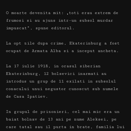
O moarte devenita mit: „toti erau extrem de
frumosi si au ajuns intr-un subsol murdar
impuscat”, spune editorul.
La opt zile dupa crime, Ekaterinburg a fost
ocupat de Armata Alba si a inceput ancheta.
La 17 iulie 1918, in orasul siberian
Ekaterinburg, 12 bolsevici inarmati au
introdus un grup de 11 exilati in subsolul
conacului unui negustor cunoscut sub numele
de Casa Ipatiev.
In grupul de prizonieri, cel mai mic era un
baiat bolnav de 13 ani pe nume Aleksei, pe
care tatal sau il purta in brate, familia lui