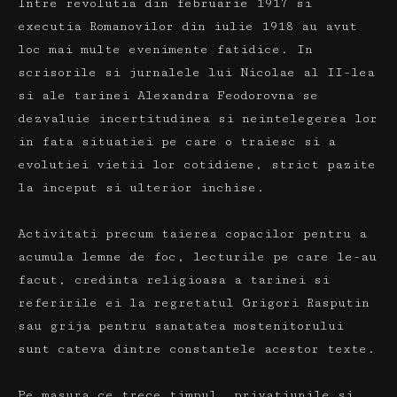
Intre revolutia din februarie 1917 si
executia Romanovilor din iulie 1918 au avut
loc mai multe evenimente fatidice.
In
scrisorile si jurnalele lui Nicolae al II-lea
si ale tarinei Alexandra Feodorovna se
dezvaluie incertitudinea si neintelegerea lor
in fata situatiei pe care o traiesc si a
evolutiei vietii lor cotidiene, strict pazite
la inceput si ulterior inchise.
Activitati precum taierea copacilor pentru a
acumula lemne de foc, lecturile pe care le-au
facut, credinta religioasa a tarinei si
referirile ei la regretatul Grigori Rasputin
sau grija pentru sanatatea mostenitorului
sunt cateva dintre constantele acestor texte.
Pe masura ce trece timpul, privatiunile si