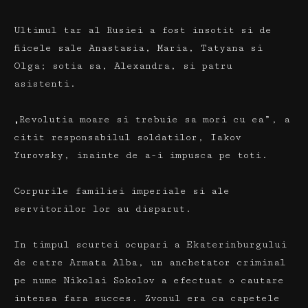
Ultimul tar al Rusiei a fost insotit si de
fiicele sale Anastasia, Maria, Tatyana si
Olga;
sotia sa, Alexandra, si patru
asistenti.
„Revolutia moare si trebuie sa mori cu ea”, a
citit responsabilul soldatilor, Iakov
Yurovsky, inainte de a-i impusca pe toti.
Corpurile familiei imperiale si ale
servitorilor lor au disparut.
In timpul scurtei ocupari a Ekaterinburgului
de catre Armata Alba, un anchetator criminal
pe nume Nikolai Sokolov a efectuat o cautare
intensa fara succes.
Zvonul era ca capetele