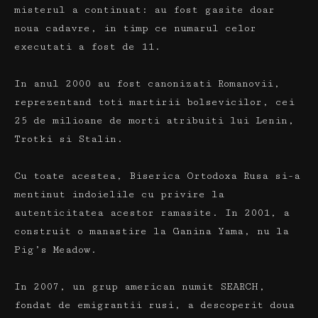
misterul a continuat: au fost gasite doar
noua cadavre, in timp ce numarul celor
executati a fost de 11.
In anul 2000 au fost canonizati Romanovii,
reprezentand toti martirii bolsevicilor, cei
25 de milioane de morti atribuiti lui Lenin,
Trotki si Stalin.
Cu toate acestea, Biserica Ortodoxa Rusa si-a
mentinut indoielile cu privire la
autenticitatea acestor ramasite.
In 2001, a
construit o manastire la Ganina Yama, nu la
Pig’s Meadow.
In 2007, un grup american numit SEARCH,
fondat de emigrantii rusi, a descoperit doua