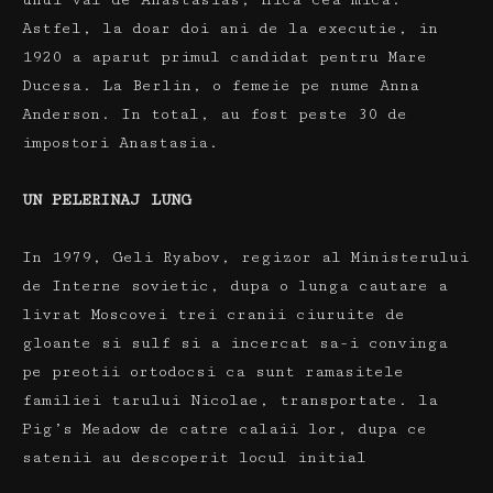
unui val de Anastasias, fiica cea mica.
Astfel, la doar doi ani de la executie, in
1920 a aparut primul candidat pentru Mare
Ducesa.
La Berlin, o femeie pe nume Anna
Anderson.
In total, au fost peste 30 de
impostori Anastasia.
UN PELERINAJ LUNG
In 1979, Geli Ryabov, regizor al Ministerului
de Interne sovietic, dupa o lunga cautare a
livrat Moscovei trei cranii ciuruite de
gloante si sulf si a incercat sa-i convinga
pe preotii ortodocsi ca sunt ramasitele
familiei tarului Nicolae, transportate. la
Pig’s Meadow de catre calaii lor, dupa ce
satenii au descoperit locul initial