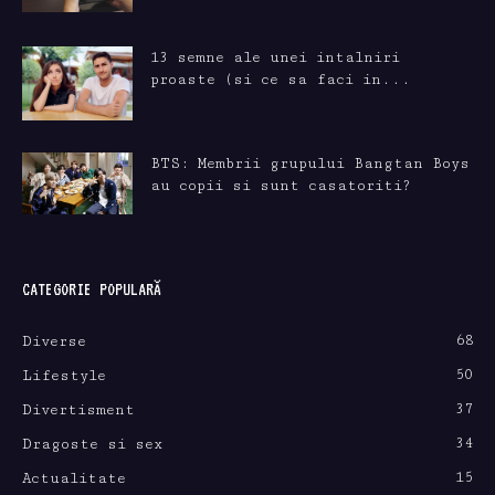
13 semne ale unei intalniri
proaste (si ce sa faci in...
BTS: Membrii grupului Bangtan Boys
au copii si sunt casatoriti?
CATEGORIE POPULARĂ
68
Diverse
50
Lifestyle
37
Divertisment
34
Dragoste si sex
15
Actualitate