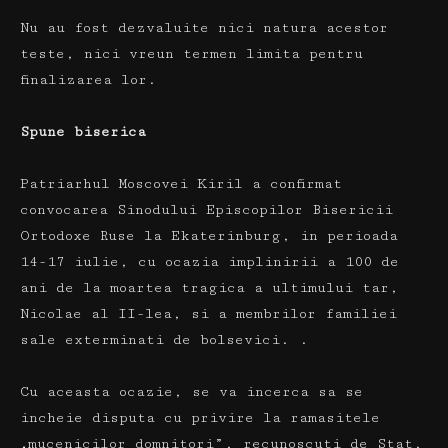
Nu au fost dezvaluite nici natura acestor
teste, nici vreun termen limita pentru
finalizarea lor.
Spune biserica
Patriarhul Moscovei Kiril a confirmat
convocarea Sinodului Episcopilor Bisericii
Ortodoxe Ruse la Ekaterinburg, in perioada
14-17 iulie, cu ocazia implinirii a 100 de
ani de la moartea tragica a ultimului tar,
Nicolae al II-lea, si a membrilor familiei
sale exterminati de bolsevici. .
Cu aceasta ocazie, se va incerca sa se
incheie disputa cu privire la ramasitele
„mucenicilor domnitori”, recunoscuti de Stat,